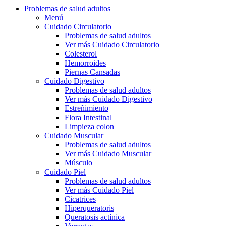
Problemas de salud adultos
Menú
Cuidado Circulatorio
Problemas de salud adultos
Ver más Cuidado Circulatorio
Colesterol
Hemorroides
Piernas Cansadas
Cuidado Digestivo
Problemas de salud adultos
Ver más Cuidado Digestivo
Estreñimiento
Flora Intestinal
Limpieza colon
Cuidado Muscular
Problemas de salud adultos
Ver más Cuidado Muscular
Músculo
Cuidado Piel
Problemas de salud adultos
Ver más Cuidado Piel
Cicatrices
Hiperqueratoris
Queratosis actínica