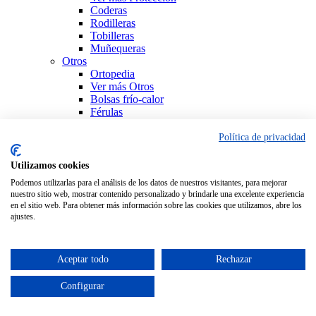
Coderas
Rodilleras
Tobilleras
Muñequeras
Otros
Ortopedia
Ver más Otros
Bolsas frío-calor
Férulas
Productos Sanitarios
Sujeción
Política de privacidad
Ver todo Ortopedia
Utilizamos cookies
Podemos utilizarlas para el análisis de los datos de nuestros visitantes, para mejorar
nuestro sitio web, mostrar contenido personalizado y brindarle una excelente experiencia
en el sitio web. Para obtener más información sobre las cookies que utilizamos, abre los
ajustes.
Aceptar todo
Rechazar
Configurar