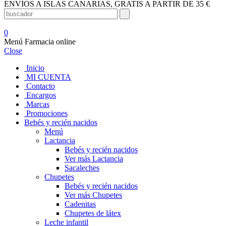
ENVÍOS A ISLAS CANARIAS, GRATIS A PARTIR DE 35 €
0
Menú Farmacia online
Close
Inicio
MI CUENTA
Contacto
Encargos
Marcas
Promociones
Bebés y recién nacidos
Menú
Lactancia
Bebés y recién nacidos
Ver más Lactancia
Sacaleches
Chupetes
Bebés y recién nacidos
Ver más Chupetes
Cadenitas
Chupetes de látex
Leche infantil