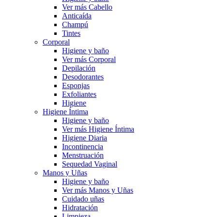
Ver más Cabello
Anticaída
Champú
Tintes
Corporal
Higiene y baño
Ver más Corporal
Depilación
Desodorantes
Esponjas
Exfoliantes
Higiene
Higiene Íntima
Higiene y baño
Ver más Higiene Íntima
Higiene Diaria
Incontinencia
Menstruación
Sequedad Vaginal
Manos y Uñas
Higiene y baño
Ver más Manos y Uñas
Cuidado uñas
Hidratación
Limpieza