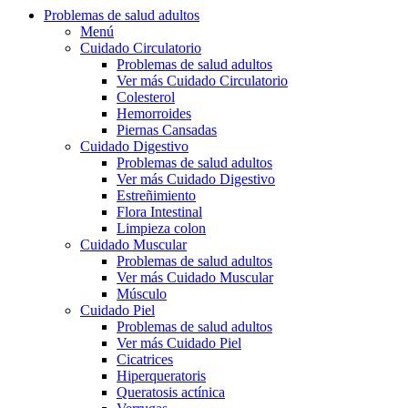
Problemas de salud adultos
Menú
Cuidado Circulatorio
Problemas de salud adultos
Ver más Cuidado Circulatorio
Colesterol
Hemorroides
Piernas Cansadas
Cuidado Digestivo
Problemas de salud adultos
Ver más Cuidado Digestivo
Estreñimiento
Flora Intestinal
Limpieza colon
Cuidado Muscular
Problemas de salud adultos
Ver más Cuidado Muscular
Músculo
Cuidado Piel
Problemas de salud adultos
Ver más Cuidado Piel
Cicatrices
Hiperqueratoris
Queratosis actínica