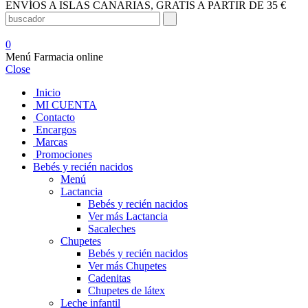
ENVÍOS A ISLAS CANARIAS, GRATIS A PARTIR DE 35 €
0
Menú Farmacia online
Close
Inicio
MI CUENTA
Contacto
Encargos
Marcas
Promociones
Bebés y recién nacidos
Menú
Lactancia
Bebés y recién nacidos
Ver más Lactancia
Sacaleches
Chupetes
Bebés y recién nacidos
Ver más Chupetes
Cadenitas
Chupetes de látex
Leche infantil