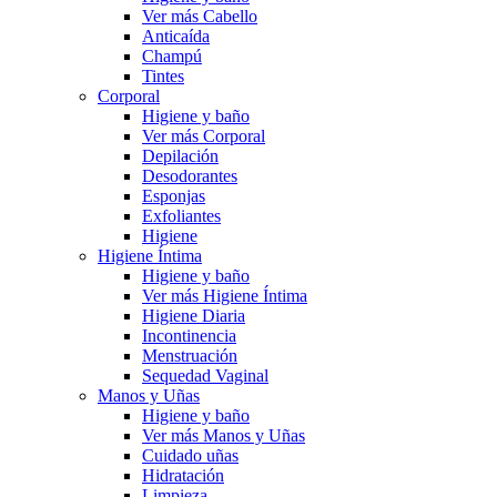
Ver más Cabello
Anticaída
Champú
Tintes
Corporal
Higiene y baño
Ver más Corporal
Depilación
Desodorantes
Esponjas
Exfoliantes
Higiene
Higiene Íntima
Higiene y baño
Ver más Higiene Íntima
Higiene Diaria
Incontinencia
Menstruación
Sequedad Vaginal
Manos y Uñas
Higiene y baño
Ver más Manos y Uñas
Cuidado uñas
Hidratación
Limpieza