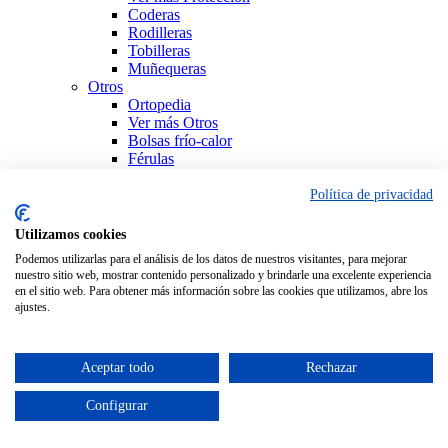
Coderas
Rodilleras
Tobilleras
Muñequeras
Otros
Ortopedia
Ver más Otros
Bolsas frío-calor
Férulas
Productos Sanitarios
Sujeción
Política de privacidad
Ver todo Ortopedia
Utilizamos cookies
Podemos utilizarlas para el análisis de los datos de nuestros visitantes, para mejorar
nuestro sitio web, mostrar contenido personalizado y brindarle una excelente experiencia
en el sitio web. Para obtener más información sobre las cookies que utilizamos, abre los
ajustes.
Aceptar todo
Rechazar
Configurar