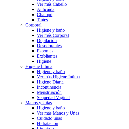
Ver más Cabello
Anticaída
Champú
Tintes
Corporal
Higiene y baño
Ver más Corporal
Depilación
Desodorantes
Esponjas
Exfoliantes
Higiene
Higiene Íntima
Higiene y baño
Ver más Higiene Íntima
Higiene Diaria
Incontinencia
Menstruación
Sequedad Vaginal
Manos y Uñas
Higiene y baño
Ver más Manos y Uñas
Cuidado uñas
Hidratación
Limpieza