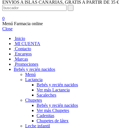
ENVÍOS A ISLAS CANARIAS, GRATIS A PARTIR DE 35 €
0
Menú Farmacia online
Close
Inicio
MI CUENTA
Contacto
Encargos
Marcas
Promociones
Bebés y recién nacidos
Menú
Lactancia
Bebés y recién nacidos
Ver más Lactancia
Sacaleches
Chupetes
Bebés y recién nacidos
Ver más Chupetes
Cadenitas
Chupetes de látex
Leche infantil