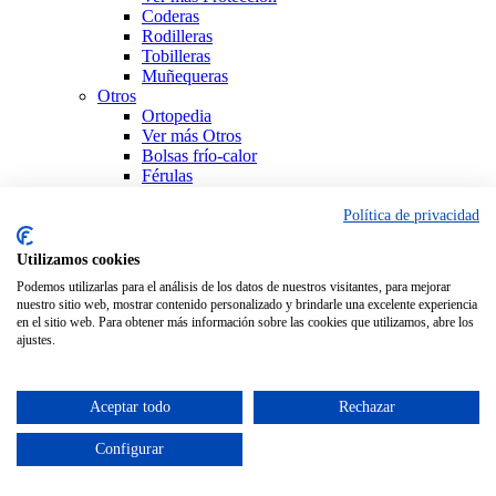
Coderas
Rodilleras
Tobilleras
Muñequeras
Otros
Ortopedia
Ver más Otros
Bolsas frío-calor
Férulas
Productos Sanitarios
Sujeción
Política de privacidad
Ver todo Ortopedia
Utilizamos cookies
Podemos utilizarlas para el análisis de los datos de nuestros visitantes, para mejorar
nuestro sitio web, mostrar contenido personalizado y brindarle una excelente experiencia
en el sitio web. Para obtener más información sobre las cookies que utilizamos, abre los
ajustes.
Aceptar todo
Rechazar
Configurar