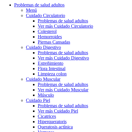
Problemas de salud adultos
Menú
Cuidado Circulatorio
Problemas de salud adultos
Ver más Cuidado Circulatorio
Colesterol
Hemorroides
Piernas Cansadas
Cuidado Digestivo
Problemas de salud adultos
Ver más Cuidado Digestivo
Estreñimiento
Flora Intestinal
Limpieza colon
Cuidado Muscular
Problemas de salud adultos
Ver más Cuidado Muscular
Músculo
Cuidado Piel
Problemas de salud adultos
Ver más Cuidado Piel
Cicatrices
Hiperqueratoris
Queratosis actínica