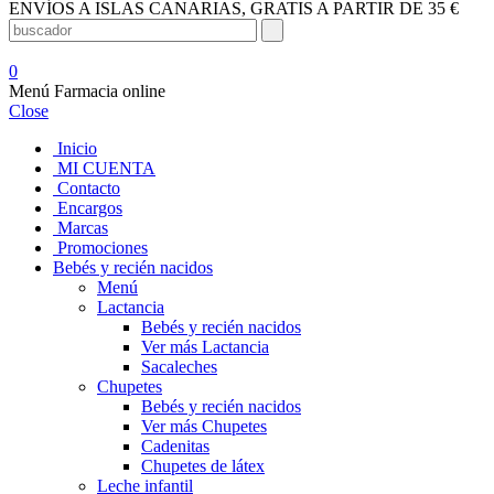
ENVÍOS A ISLAS CANARIAS, GRATIS A PARTIR DE 35 €
0
Menú Farmacia online
Close
Inicio
MI CUENTA
Contacto
Encargos
Marcas
Promociones
Bebés y recién nacidos
Menú
Lactancia
Bebés y recién nacidos
Ver más Lactancia
Sacaleches
Chupetes
Bebés y recién nacidos
Ver más Chupetes
Cadenitas
Chupetes de látex
Leche infantil