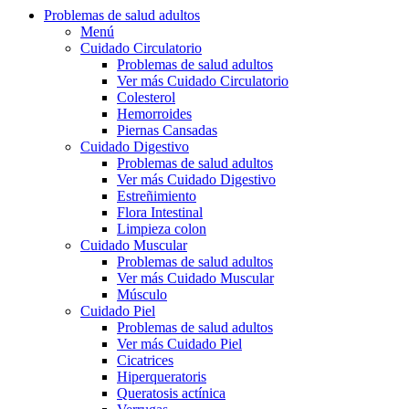
Problemas de salud adultos
Menú
Cuidado Circulatorio
Problemas de salud adultos
Ver más Cuidado Circulatorio
Colesterol
Hemorroides
Piernas Cansadas
Cuidado Digestivo
Problemas de salud adultos
Ver más Cuidado Digestivo
Estreñimiento
Flora Intestinal
Limpieza colon
Cuidado Muscular
Problemas de salud adultos
Ver más Cuidado Muscular
Músculo
Cuidado Piel
Problemas de salud adultos
Ver más Cuidado Piel
Cicatrices
Hiperqueratoris
Queratosis actínica