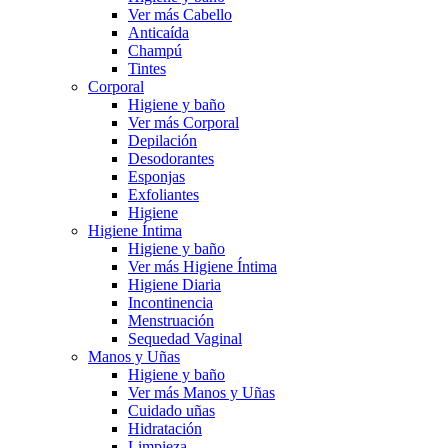
Ver más Cabello
Anticaída
Champú
Tintes
Corporal
Higiene y baño
Ver más Corporal
Depilación
Desodorantes
Esponjas
Exfoliantes
Higiene
Higiene Íntima
Higiene y baño
Ver más Higiene Íntima
Higiene Diaria
Incontinencia
Menstruación
Sequedad Vaginal
Manos y Uñas
Higiene y baño
Ver más Manos y Uñas
Cuidado uñas
Hidratación
Limpieza