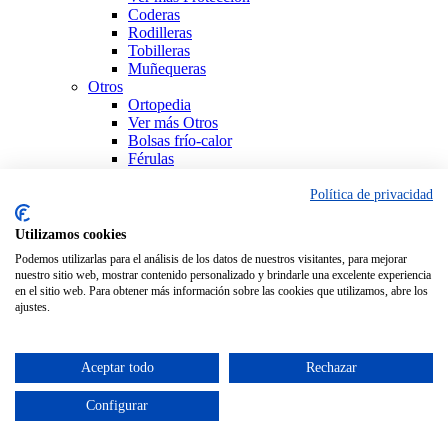
Coderas
Rodilleras
Tobilleras
Muñequeras
Otros
Ortopedia
Ver más Otros
Bolsas frío-calor
Férulas
Productos Sanitarios
Sujeción
Política de privacidad
Ver todo Ortopedia
Utilizamos cookies
Podemos utilizarlas para el análisis de los datos de nuestros visitantes, para mejorar
nuestro sitio web, mostrar contenido personalizado y brindarle una excelente experiencia
en el sitio web. Para obtener más información sobre las cookies que utilizamos, abre los
ajustes.
Aceptar todo
Rechazar
Configurar