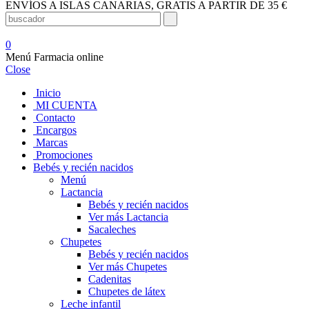
ENVÍOS A ISLAS CANARIAS, GRATIS A PARTIR DE 35 €
0
Menú Farmacia online
Close
Inicio
MI CUENTA
Contacto
Encargos
Marcas
Promociones
Bebés y recién nacidos
Menú
Lactancia
Bebés y recién nacidos
Ver más Lactancia
Sacaleches
Chupetes
Bebés y recién nacidos
Ver más Chupetes
Cadenitas
Chupetes de látex
Leche infantil