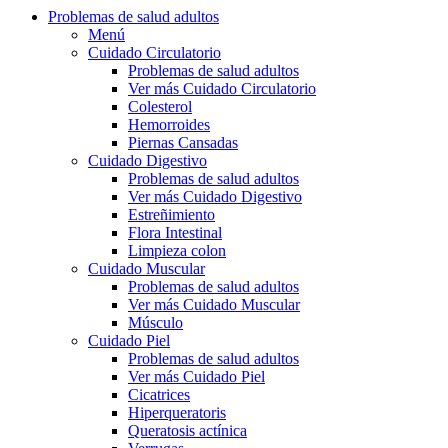
Problemas de salud adultos
Menú
Cuidado Circulatorio
Problemas de salud adultos
Ver más Cuidado Circulatorio
Colesterol
Hemorroides
Piernas Cansadas
Cuidado Digestivo
Problemas de salud adultos
Ver más Cuidado Digestivo
Estreñimiento
Flora Intestinal
Limpieza colon
Cuidado Muscular
Problemas de salud adultos
Ver más Cuidado Muscular
Músculo
Cuidado Piel
Problemas de salud adultos
Ver más Cuidado Piel
Cicatrices
Hiperqueratoris
Queratosis actínica