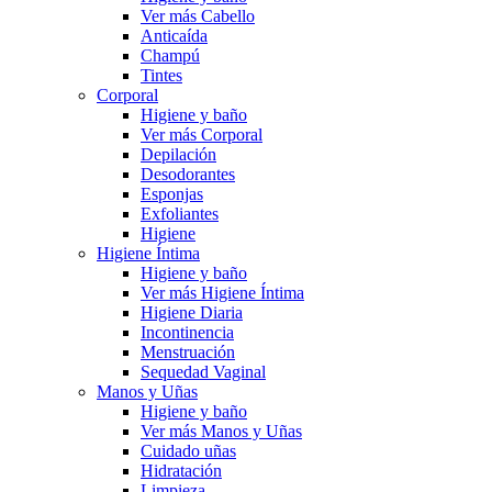
Ver más Cabello
Anticaída
Champú
Tintes
Corporal
Higiene y baño
Ver más Corporal
Depilación
Desodorantes
Esponjas
Exfoliantes
Higiene
Higiene Íntima
Higiene y baño
Ver más Higiene Íntima
Higiene Diaria
Incontinencia
Menstruación
Sequedad Vaginal
Manos y Uñas
Higiene y baño
Ver más Manos y Uñas
Cuidado uñas
Hidratación
Limpieza