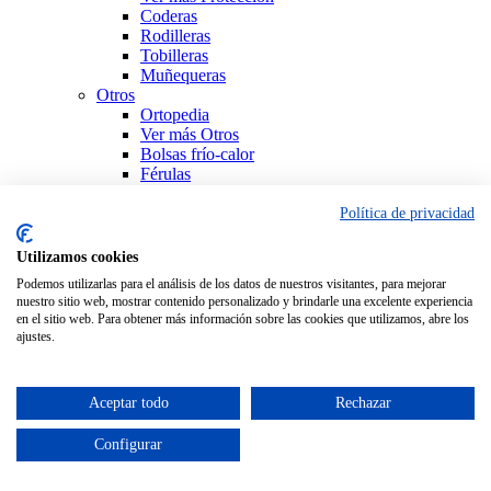
Coderas
Rodilleras
Tobilleras
Muñequeras
Otros
Ortopedia
Ver más Otros
Bolsas frío-calor
Férulas
Productos Sanitarios
Sujeción
Política de privacidad
Ver todo Ortopedia
Utilizamos cookies
Podemos utilizarlas para el análisis de los datos de nuestros visitantes, para mejorar
nuestro sitio web, mostrar contenido personalizado y brindarle una excelente experiencia
en el sitio web. Para obtener más información sobre las cookies que utilizamos, abre los
ajustes.
Aceptar todo
Rechazar
Configurar