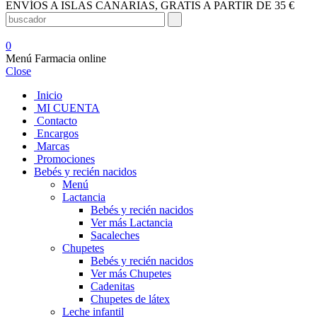
ENVÍOS A ISLAS CANARIAS, GRATIS A PARTIR DE 35 €
0
Menú Farmacia online
Close
Inicio
MI CUENTA
Contacto
Encargos
Marcas
Promociones
Bebés y recién nacidos
Menú
Lactancia
Bebés y recién nacidos
Ver más Lactancia
Sacaleches
Chupetes
Bebés y recién nacidos
Ver más Chupetes
Cadenitas
Chupetes de látex
Leche infantil