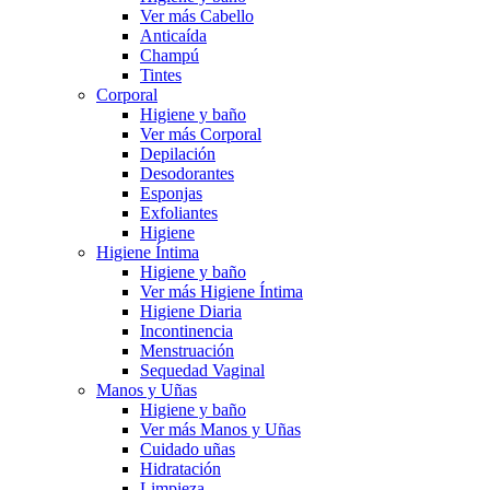
Ver más Cabello
Anticaída
Champú
Tintes
Corporal
Higiene y baño
Ver más Corporal
Depilación
Desodorantes
Esponjas
Exfoliantes
Higiene
Higiene Íntima
Higiene y baño
Ver más Higiene Íntima
Higiene Diaria
Incontinencia
Menstruación
Sequedad Vaginal
Manos y Uñas
Higiene y baño
Ver más Manos y Uñas
Cuidado uñas
Hidratación
Limpieza