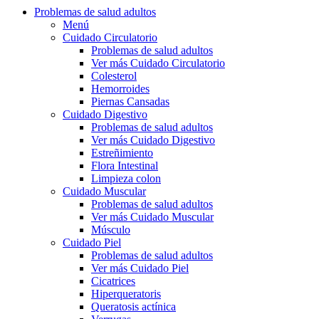
Problemas de salud adultos
Menú
Cuidado Circulatorio
Problemas de salud adultos
Ver más Cuidado Circulatorio
Colesterol
Hemorroides
Piernas Cansadas
Cuidado Digestivo
Problemas de salud adultos
Ver más Cuidado Digestivo
Estreñimiento
Flora Intestinal
Limpieza colon
Cuidado Muscular
Problemas de salud adultos
Ver más Cuidado Muscular
Músculo
Cuidado Piel
Problemas de salud adultos
Ver más Cuidado Piel
Cicatrices
Hiperqueratoris
Queratosis actínica