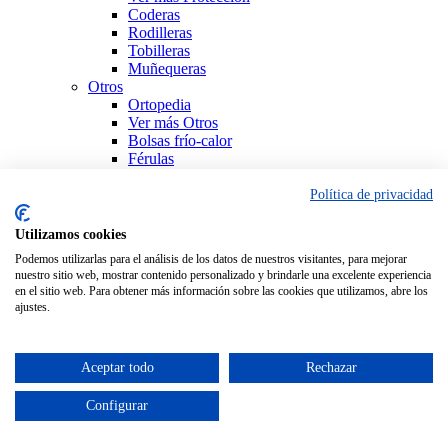
Coderas
Rodilleras
Tobilleras
Muñequeras
Otros
Ortopedia
Ver más Otros
Bolsas frío-calor
Férulas
Productos Sanitarios
Sujeción
Política de privacidad
Ver todo Ortopedia
Utilizamos cookies
Podemos utilizarlas para el análisis de los datos de nuestros visitantes, para mejorar
nuestro sitio web, mostrar contenido personalizado y brindarle una excelente experiencia
en el sitio web. Para obtener más información sobre las cookies que utilizamos, abre los
ajustes.
Aceptar todo
Rechazar
Configurar