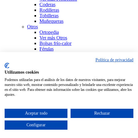
Coderas
Rodilleras
Tobilleras
Muñequeras
Otros
Ortopedia
Ver más Otros
Bolsas frío-calor
Férulas
Productos Sanitarios
Sujeción
Política de privacidad
Ver todo Ortopedia
Utilizamos cookies
Podemos utilizarlas para el análisis de los datos de nuestros visitantes, para mejorar
nuestro sitio web, mostrar contenido personalizado y brindarle una excelente experiencia
en el sitio web. Para obtener más información sobre las cookies que utilizamos, abre los
ajustes.
Aceptar todo
Rechazar
Configurar