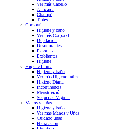
Ver más Cabello
Anticaída
Champú
Tintes
Corporal
Higiene y baño
Ver más Corporal
Depilación
Desodorantes
Esponjas
Exfoliantes
Higiene
Higiene Íntima
Higiene y baño
Ver más Higiene Íntima
Higiene Diaria
Incontinencia
Menstruación
Sequedad Vaginal
Manos y Uñas
Higiene y baño
Ver más Manos y Uñas
Cuidado uñas
Hidratación
Limpieza