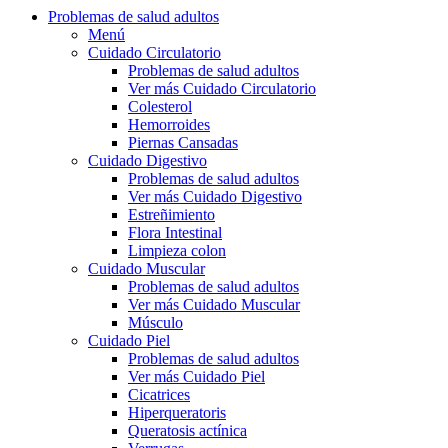
Problemas de salud adultos
Menú
Cuidado Circulatorio
Problemas de salud adultos
Ver más Cuidado Circulatorio
Colesterol
Hemorroides
Piernas Cansadas
Cuidado Digestivo
Problemas de salud adultos
Ver más Cuidado Digestivo
Estreñimiento
Flora Intestinal
Limpieza colon
Cuidado Muscular
Problemas de salud adultos
Ver más Cuidado Muscular
Músculo
Cuidado Piel
Problemas de salud adultos
Ver más Cuidado Piel
Cicatrices
Hiperqueratoris
Queratosis actínica