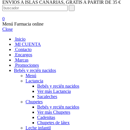
ENVÍOS A ISLAS CANARIAS, GRATIS A PARTIR DE 35 €
0
Menú Farmacia online
Close
Inicio
MI CUENTA
Contacto
Encargos
Marcas
Promociones
Bebés y recién nacidos
Menú
Lactancia
Bebés y recién nacidos
Ver más Lactancia
Sacaleches
Chupetes
Bebés y recién nacidos
Ver más Chupetes
Cadenitas
Chupetes de látex
Leche infantil