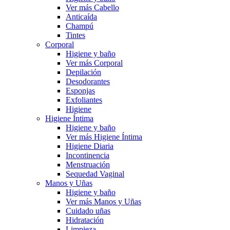
Ver más Cabello
Anticaída
Champú
Tintes
Corporal
Higiene y baño
Ver más Corporal
Depilación
Desodorantes
Esponjas
Exfoliantes
Higiene
Higiene Íntima
Higiene y baño
Ver más Higiene Íntima
Higiene Diaria
Incontinencia
Menstruación
Sequedad Vaginal
Manos y Uñas
Higiene y baño
Ver más Manos y Uñas
Cuidado uñas
Hidratación
Limpieza