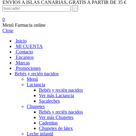
ENVÍOS A ISLAS CANARIAS, GRATIS A PARTIR DE 35 €
0
Menú Farmacia online
Close
Inicio
MI CUENTA
Contacto
Encargos
Marcas
Promociones
Bebés y recién nacidos
Menú
Lactancia
Bebés y recién nacidos
Ver más Lactancia
Sacaleches
Chupetes
Bebés y recién nacidos
Ver más Chupetes
Cadenitas
Chupetes de látex
Leche infantil