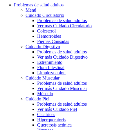
Problemas de salud adultos
Menú
Cuidado Circulatorio
Problemas de salud adultos
Ver más Cuidado Circulatorio
Colesterol
Hemorroides
Piernas Cansadas
Cuidado Digestivo
Problemas de salud adultos
Ver más Cuidado Digestivo
Estreñimiento
Flora Intestinal
Limpieza colon
Cuidado Muscular
Problemas de salud adultos
Ver más Cuidado Muscular
Músculo
Cuidado Piel
Problemas de salud adultos
Ver más Cuidado Piel
Cicatrices
Hiperqueratoris
Queratosis actínica