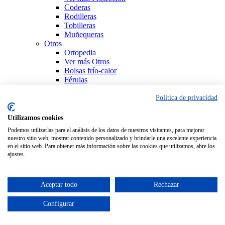
Coderas
Rodilleras
Tobilleras
Muñequeras
Otros
Ortopedia
Ver más Otros
Bolsas frío-calor
Férulas
Productos Sanitarios
Sujeción
Política de privacidad
Ver todo Ortopedia
Utilizamos cookies
Podemos utilizarlas para el análisis de los datos de nuestros visitantes, para mejorar
nuestro sitio web, mostrar contenido personalizado y brindarle una excelente experiencia
en el sitio web. Para obtener más información sobre las cookies que utilizamos, abre los
ajustes.
Aceptar todo
Rechazar
Configurar