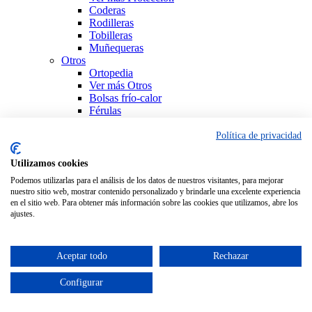
Coderas
Rodilleras
Tobilleras
Muñequeras
Otros
Ortopedia
Ver más Otros
Bolsas frío-calor
Férulas
Productos Sanitarios
Sujeción
Política de privacidad
Ver todo Ortopedia
Utilizamos cookies
Podemos utilizarlas para el análisis de los datos de nuestros visitantes, para mejorar
nuestro sitio web, mostrar contenido personalizado y brindarle una excelente experiencia
en el sitio web. Para obtener más información sobre las cookies que utilizamos, abre los
ajustes.
Aceptar todo
Rechazar
Configurar