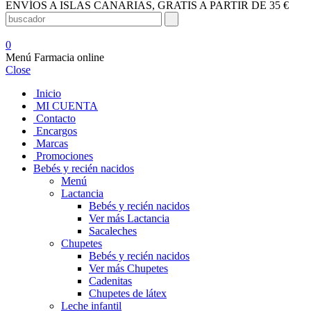
ENVÍOS A ISLAS CANARIAS, GRATIS A PARTIR DE 35 €
0
Menú Farmacia online
Close
Inicio
MI CUENTA
Contacto
Encargos
Marcas
Promociones
Bebés y recién nacidos
Menú
Lactancia
Bebés y recién nacidos
Ver más Lactancia
Sacaleches
Chupetes
Bebés y recién nacidos
Ver más Chupetes
Cadenitas
Chupetes de látex
Leche infantil