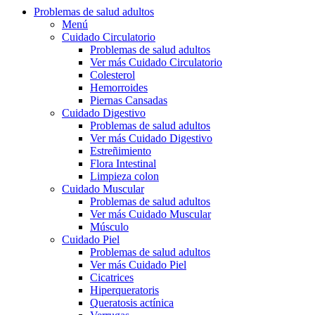
Problemas de salud adultos
Menú
Cuidado Circulatorio
Problemas de salud adultos
Ver más Cuidado Circulatorio
Colesterol
Hemorroides
Piernas Cansadas
Cuidado Digestivo
Problemas de salud adultos
Ver más Cuidado Digestivo
Estreñimiento
Flora Intestinal
Limpieza colon
Cuidado Muscular
Problemas de salud adultos
Ver más Cuidado Muscular
Músculo
Cuidado Piel
Problemas de salud adultos
Ver más Cuidado Piel
Cicatrices
Hiperqueratoris
Queratosis actínica