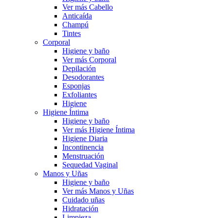
Ver más Cabello
Anticaída
Champú
Tintes
Corporal
Higiene y baño
Ver más Corporal
Depilación
Desodorantes
Esponjas
Exfoliantes
Higiene
Higiene Íntima
Higiene y baño
Ver más Higiene Íntima
Higiene Diaria
Incontinencia
Menstruación
Sequedad Vaginal
Manos y Uñas
Higiene y baño
Ver más Manos y Uñas
Cuidado uñas
Hidratación
Limpieza