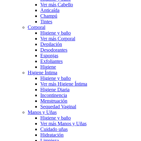
Ver más Cabello
Anticaída
Champú
Tintes
Corporal
Higiene y baño
Ver más Corporal
Depilación
Desodorantes
Esponjas
Exfoliantes
Higiene
Higiene Íntima
Higiene y baño
Ver más Higiene Íntima
Higiene Diaria
Incontinencia
Menstruación
Sequedad Vaginal
Manos y Uñas
Higiene y baño
Ver más Manos y Uñas
Cuidado uñas
Hidratación
Limpieza