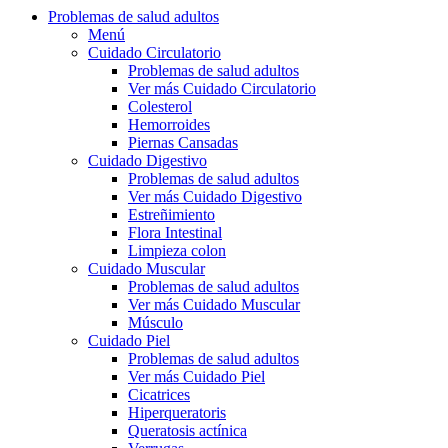
Problemas de salud adultos
Menú
Cuidado Circulatorio
Problemas de salud adultos
Ver más Cuidado Circulatorio
Colesterol
Hemorroides
Piernas Cansadas
Cuidado Digestivo
Problemas de salud adultos
Ver más Cuidado Digestivo
Estreñimiento
Flora Intestinal
Limpieza colon
Cuidado Muscular
Problemas de salud adultos
Ver más Cuidado Muscular
Músculo
Cuidado Piel
Problemas de salud adultos
Ver más Cuidado Piel
Cicatrices
Hiperqueratoris
Queratosis actínica