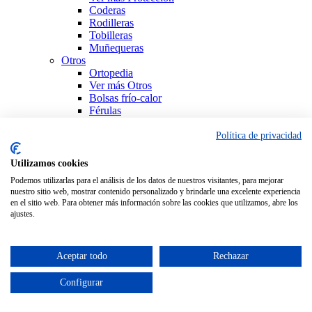
Coderas
Rodilleras
Tobilleras
Muñequeras
Otros
Ortopedia
Ver más Otros
Bolsas frío-calor
Férulas
Productos Sanitarios
Sujeción
Política de privacidad
Ver todo Ortopedia
Utilizamos cookies
Podemos utilizarlas para el análisis de los datos de nuestros visitantes, para mejorar
nuestro sitio web, mostrar contenido personalizado y brindarle una excelente experiencia
en el sitio web. Para obtener más información sobre las cookies que utilizamos, abre los
ajustes.
Aceptar todo
Rechazar
Configurar