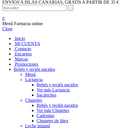
ENVÍOS A ISLAS CANARIAS, GRATIS A PARTIR DE 35 €
0
Menú Farmacia online
Close
Inicio
MI CUENTA
Contacto
Encargos
Marcas
Promociones
Bebés y recién nacidos
Menú
Lactancia
Bebés y recién nacidos
Ver más Lactancia
Sacaleches
Chupetes
Bebés y recién nacidos
Ver más Chupetes
Cadenitas
Chupetes de látex
Leche infantil