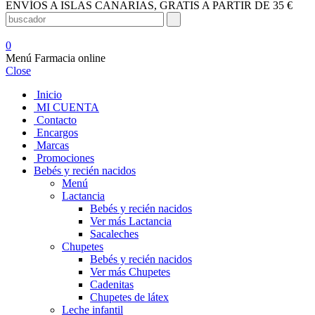
ENVÍOS A ISLAS CANARIAS, GRATIS A PARTIR DE 35 €
0
Menú Farmacia online
Close
Inicio
MI CUENTA
Contacto
Encargos
Marcas
Promociones
Bebés y recién nacidos
Menú
Lactancia
Bebés y recién nacidos
Ver más Lactancia
Sacaleches
Chupetes
Bebés y recién nacidos
Ver más Chupetes
Cadenitas
Chupetes de látex
Leche infantil