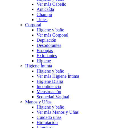
Ver más Cabello
Anticaída
Champú
Tintes
Corporal
Higiene y baño
Ver más Corporal
Depilación
Desodorantes
Esponjas
Exfoliantes
Higiene
Higiene Íntima
Higiene y baño
Ver más Higiene Íntima
Higiene Diaria
Incontinencia
Menstruación
Sequedad Vaginal
Manos y Uñas
Higiene y baño
Ver más Manos y Uñas
Cuidado uñas
Hidratación
Limpieza