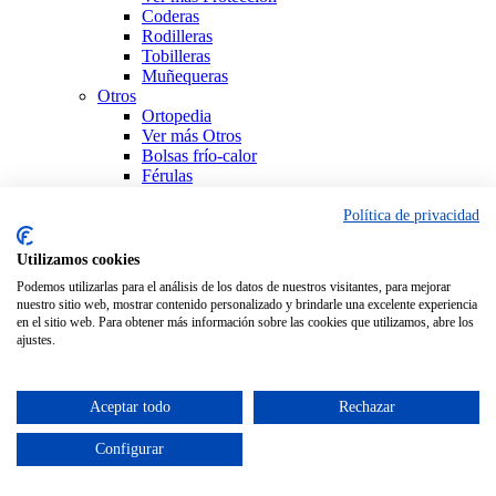
Coderas
Rodilleras
Tobilleras
Muñequeras
Otros
Ortopedia
Ver más Otros
Bolsas frío-calor
Férulas
Productos Sanitarios
Sujeción
Política de privacidad
Ver todo Ortopedia
Utilizamos cookies
Podemos utilizarlas para el análisis de los datos de nuestros visitantes, para mejorar
nuestro sitio web, mostrar contenido personalizado y brindarle una excelente experiencia
en el sitio web. Para obtener más información sobre las cookies que utilizamos, abre los
ajustes.
Aceptar todo
Rechazar
Configurar