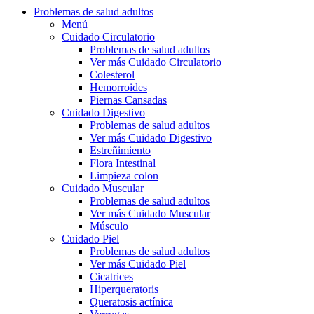
Problemas de salud adultos
Menú
Cuidado Circulatorio
Problemas de salud adultos
Ver más Cuidado Circulatorio
Colesterol
Hemorroides
Piernas Cansadas
Cuidado Digestivo
Problemas de salud adultos
Ver más Cuidado Digestivo
Estreñimiento
Flora Intestinal
Limpieza colon
Cuidado Muscular
Problemas de salud adultos
Ver más Cuidado Muscular
Músculo
Cuidado Piel
Problemas de salud adultos
Ver más Cuidado Piel
Cicatrices
Hiperqueratoris
Queratosis actínica