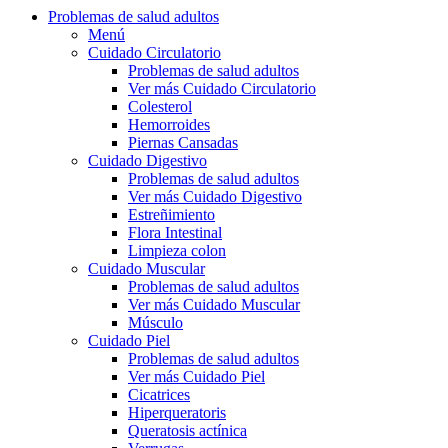
Problemas de salud adultos
Menú
Cuidado Circulatorio
Problemas de salud adultos
Ver más Cuidado Circulatorio
Colesterol
Hemorroides
Piernas Cansadas
Cuidado Digestivo
Problemas de salud adultos
Ver más Cuidado Digestivo
Estreñimiento
Flora Intestinal
Limpieza colon
Cuidado Muscular
Problemas de salud adultos
Ver más Cuidado Muscular
Músculo
Cuidado Piel
Problemas de salud adultos
Ver más Cuidado Piel
Cicatrices
Hiperqueratoris
Queratosis actínica