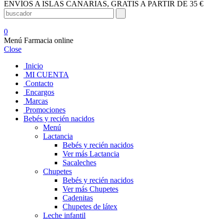
ENVÍOS A ISLAS CANARIAS, GRATIS A PARTIR DE 35 €
0
Menú Farmacia online
Close
Inicio
MI CUENTA
Contacto
Encargos
Marcas
Promociones
Bebés y recién nacidos
Menú
Lactancia
Bebés y recién nacidos
Ver más Lactancia
Sacaleches
Chupetes
Bebés y recién nacidos
Ver más Chupetes
Cadenitas
Chupetes de látex
Leche infantil