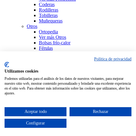
Coderas
Rodilleras
Tobilleras
Muñequeras
Otros
Ortopedia
Ver más Otros
Bolsas frío-calor
Férulas
Productos Sanitarios
Sujeción
Política de privacidad
Ver todo Ortopedia
Utilizamos cookies
Podemos utilizarlas para el análisis de los datos de nuestros visitantes, para mejorar
nuestro sitio web, mostrar contenido personalizado y brindarle una excelente experiencia
en el sitio web. Para obtener más información sobre las cookies que utilizamos, abre los
ajustes.
Aceptar todo
Rechazar
Configurar