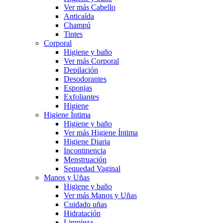
Ver más Cabello
Anticaída
Champú
Tintes
Corporal
Higiene y baño
Ver más Corporal
Depilación
Desodorantes
Esponjas
Exfoliantes
Higiene
Higiene Íntima
Higiene y baño
Ver más Higiene Íntima
Higiene Diaria
Incontinencia
Menstruación
Sequedad Vaginal
Manos y Uñas
Higiene y baño
Ver más Manos y Uñas
Cuidado uñas
Hidratación
Limpieza