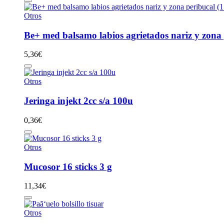
Otros
Be+ med balsamo labios agrietados nariz y zona 
5,36
€
Otros
Jeringa injekt 2cc s/a 100u
0,36
€
Otros
Mucosor 16 sticks 3 g
11,34
€
Otros