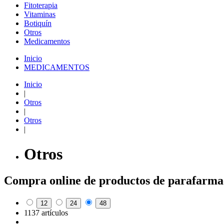
Fitoterapia
Vitaminas
Botiquín
Otros
Medicamentos
Inicio
MEDICAMENTOS
Inicio
|
Otros
|
Otros
|
Otros
Compra online de productos de parafarma
12
24
48
1137 artículos