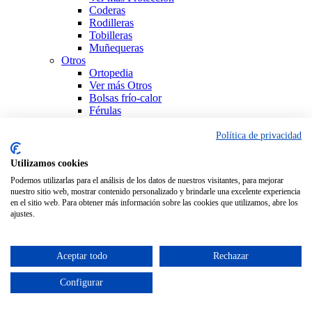
Coderas
Rodilleras
Tobilleras
Muñequeras
Otros
Ortopedia
Ver más Otros
Bolsas frío-calor
Férulas
Productos Sanitarios
Sujeción
Política de privacidad
Ver todo Ortopedia
Utilizamos cookies
Podemos utilizarlas para el análisis de los datos de nuestros visitantes, para mejorar
nuestro sitio web, mostrar contenido personalizado y brindarle una excelente experiencia
en el sitio web. Para obtener más información sobre las cookies que utilizamos, abre los
ajustes.
Aceptar todo
Rechazar
Configurar