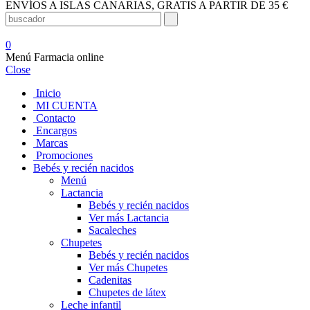
ENVÍOS A ISLAS CANARIAS, GRATIS A PARTIR DE 35 €
0
Menú Farmacia online
Close
Inicio
MI CUENTA
Contacto
Encargos
Marcas
Promociones
Bebés y recién nacidos
Menú
Lactancia
Bebés y recién nacidos
Ver más Lactancia
Sacaleches
Chupetes
Bebés y recién nacidos
Ver más Chupetes
Cadenitas
Chupetes de látex
Leche infantil