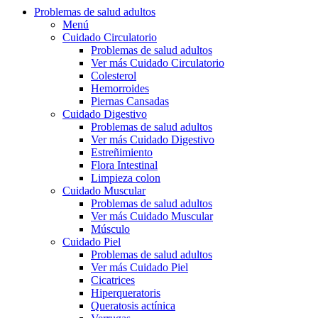
Problemas de salud adultos
Menú
Cuidado Circulatorio
Problemas de salud adultos
Ver más Cuidado Circulatorio
Colesterol
Hemorroides
Piernas Cansadas
Cuidado Digestivo
Problemas de salud adultos
Ver más Cuidado Digestivo
Estreñimiento
Flora Intestinal
Limpieza colon
Cuidado Muscular
Problemas de salud adultos
Ver más Cuidado Muscular
Músculo
Cuidado Piel
Problemas de salud adultos
Ver más Cuidado Piel
Cicatrices
Hiperqueratoris
Queratosis actínica