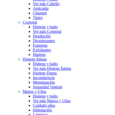
Ver más Cabello
Anticaída
Champú
Tintes
Corporal
Higiene y baño
Ver más Corporal
Depilación
Desodorantes
Esponjas
Exfoliantes
Higiene
Higiene Íntima
Higiene y baño
Ver más Higiene Íntima
Higiene Diaria
Incontinencia
Menstruación
Sequedad Vaginal
Manos y Uñas
Higiene y baño
Ver más Manos y Uñas
Cuidado uñas
Hidratación
Limpieza