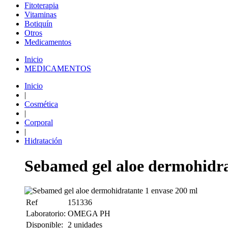
Fitoterapia
Vitaminas
Botiquín
Otros
Medicamentos
Inicio
MEDICAMENTOS
Inicio
|
Cosmética
|
Corporal
|
Hidratación
Sebamed gel aloe dermohidra
Ref
151336
Laboratorio:
OMEGA PH
Disponible:
2 unidades