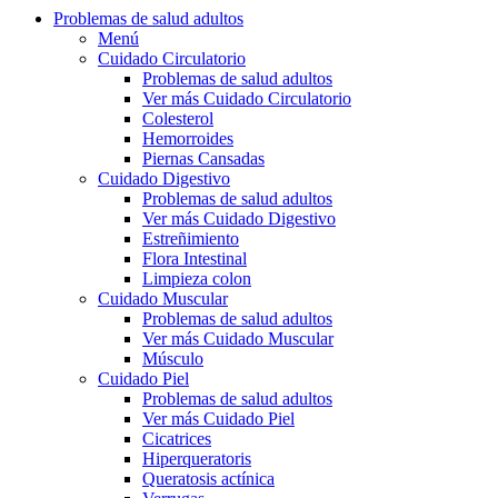
Problemas de salud adultos
Menú
Cuidado Circulatorio
Problemas de salud adultos
Ver más Cuidado Circulatorio
Colesterol
Hemorroides
Piernas Cansadas
Cuidado Digestivo
Problemas de salud adultos
Ver más Cuidado Digestivo
Estreñimiento
Flora Intestinal
Limpieza colon
Cuidado Muscular
Problemas de salud adultos
Ver más Cuidado Muscular
Músculo
Cuidado Piel
Problemas de salud adultos
Ver más Cuidado Piel
Cicatrices
Hiperqueratoris
Queratosis actínica