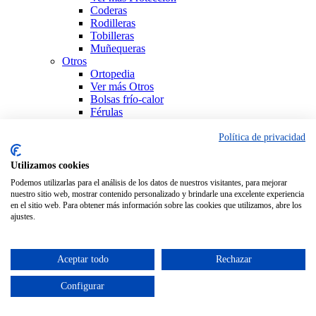
Coderas
Rodilleras
Tobilleras
Muñequeras
Otros
Ortopedia
Ver más Otros
Bolsas frío-calor
Férulas
Productos Sanitarios
Sujeción
Política de privacidad
Ver todo Ortopedia
Utilizamos cookies
Podemos utilizarlas para el análisis de los datos de nuestros visitantes, para mejorar
nuestro sitio web, mostrar contenido personalizado y brindarle una excelente experiencia
en el sitio web. Para obtener más información sobre las cookies que utilizamos, abre los
ajustes.
Aceptar todo
Rechazar
Configurar