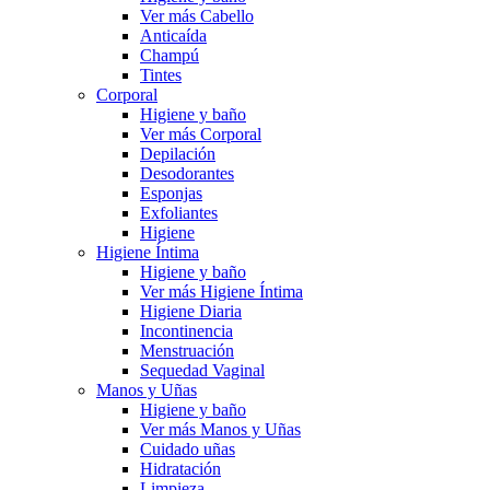
Ver más Cabello
Anticaída
Champú
Tintes
Corporal
Higiene y baño
Ver más Corporal
Depilación
Desodorantes
Esponjas
Exfoliantes
Higiene
Higiene Íntima
Higiene y baño
Ver más Higiene Íntima
Higiene Diaria
Incontinencia
Menstruación
Sequedad Vaginal
Manos y Uñas
Higiene y baño
Ver más Manos y Uñas
Cuidado uñas
Hidratación
Limpieza