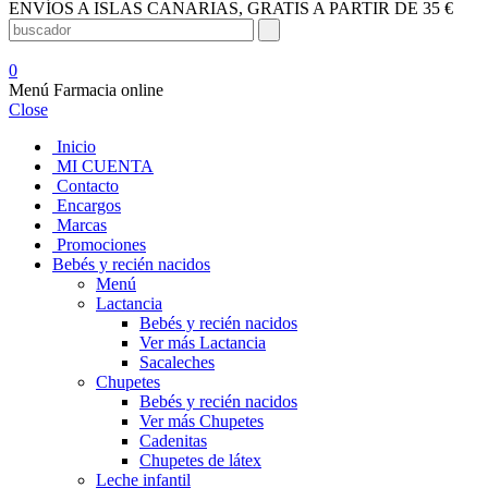
ENVÍOS A ISLAS CANARIAS, GRATIS A PARTIR DE 35 €
0
Menú Farmacia online
Close
Inicio
MI CUENTA
Contacto
Encargos
Marcas
Promociones
Bebés y recién nacidos
Menú
Lactancia
Bebés y recién nacidos
Ver más Lactancia
Sacaleches
Chupetes
Bebés y recién nacidos
Ver más Chupetes
Cadenitas
Chupetes de látex
Leche infantil