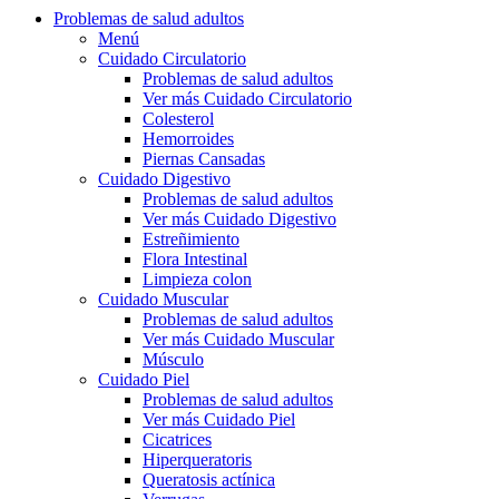
Problemas de salud adultos
Menú
Cuidado Circulatorio
Problemas de salud adultos
Ver más Cuidado Circulatorio
Colesterol
Hemorroides
Piernas Cansadas
Cuidado Digestivo
Problemas de salud adultos
Ver más Cuidado Digestivo
Estreñimiento
Flora Intestinal
Limpieza colon
Cuidado Muscular
Problemas de salud adultos
Ver más Cuidado Muscular
Músculo
Cuidado Piel
Problemas de salud adultos
Ver más Cuidado Piel
Cicatrices
Hiperqueratoris
Queratosis actínica