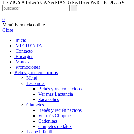
ENVÍOS A ISLAS CANARIAS, GRATIS A PARTIR DE 35 €
0
Menú Farmacia online
Close
Inicio
MI CUENTA
Contacto
Encargos
Marcas
Promociones
Bebés y recién nacidos
Menú
Lactancia
Bebés y recién nacidos
Ver más Lactancia
Sacaleches
Chupetes
Bebés y recién nacidos
Ver más Chupetes
Cadenitas
Chupetes de látex
Leche infantil