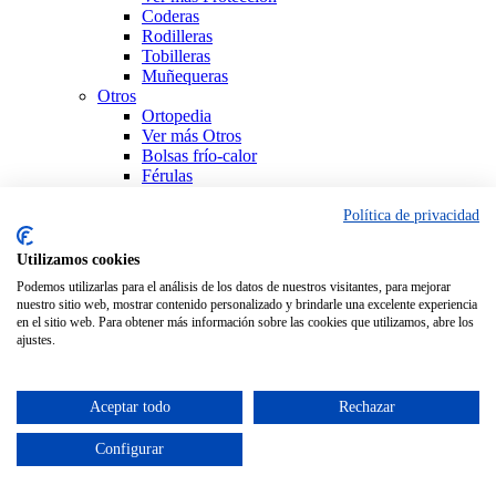
Coderas
Rodilleras
Tobilleras
Muñequeras
Otros
Ortopedia
Ver más Otros
Bolsas frío-calor
Férulas
Productos Sanitarios
Sujeción
Política de privacidad
Ver todo Ortopedia
Utilizamos cookies
Podemos utilizarlas para el análisis de los datos de nuestros visitantes, para mejorar
nuestro sitio web, mostrar contenido personalizado y brindarle una excelente experiencia
en el sitio web. Para obtener más información sobre las cookies que utilizamos, abre los
ajustes.
Aceptar todo
Rechazar
Configurar