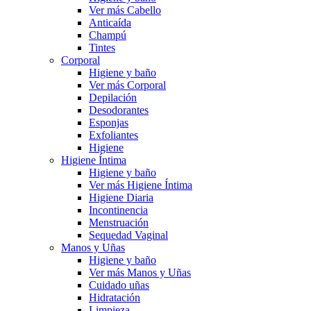
Ver más Cabello
Anticaída
Champú
Tintes
Corporal
Higiene y baño
Ver más Corporal
Depilación
Desodorantes
Esponjas
Exfoliantes
Higiene
Higiene Íntima
Higiene y baño
Ver más Higiene Íntima
Higiene Diaria
Incontinencia
Menstruación
Sequedad Vaginal
Manos y Uñas
Higiene y baño
Ver más Manos y Uñas
Cuidado uñas
Hidratación
Limpieza