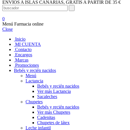
ENVÍOS A ISLAS CANARIAS, GRATIS A PARTIR DE 35 €
0
Menú Farmacia online
Close
Inicio
MI CUENTA
Contacto
Encargos
Marcas
Promociones
Bebés y recién nacidos
Menú
Lactancia
Bebés y recién nacidos
Ver más Lactancia
Sacaleches
Chupetes
Bebés y recién nacidos
Ver más Chupetes
Cadenitas
Chupetes de látex
Leche infantil