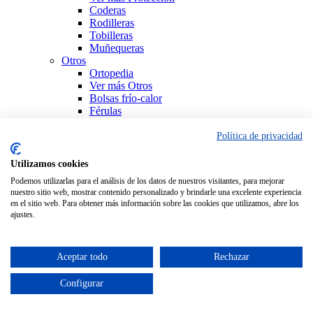
Coderas
Rodilleras
Tobilleras
Muñequeras
Otros
Ortopedia
Ver más Otros
Bolsas frío-calor
Férulas
Productos Sanitarios
Sujeción
Política de privacidad
Ver todo Ortopedia
Utilizamos cookies
Podemos utilizarlas para el análisis de los datos de nuestros visitantes, para mejorar
nuestro sitio web, mostrar contenido personalizado y brindarle una excelente experiencia
en el sitio web. Para obtener más información sobre las cookies que utilizamos, abre los
ajustes.
Aceptar todo
Rechazar
Configurar