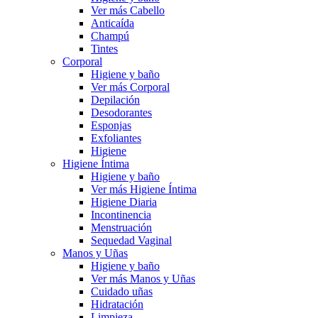
Ver más Cabello
Anticaída
Champú
Tintes
Corporal
Higiene y baño
Ver más Corporal
Depilación
Desodorantes
Esponjas
Exfoliantes
Higiene
Higiene Íntima
Higiene y baño
Ver más Higiene Íntima
Higiene Diaria
Incontinencia
Menstruación
Sequedad Vaginal
Manos y Uñas
Higiene y baño
Ver más Manos y Uñas
Cuidado uñas
Hidratación
Limpieza