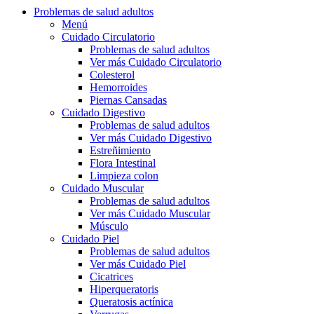
Problemas de salud adultos
Menú
Cuidado Circulatorio
Problemas de salud adultos
Ver más Cuidado Circulatorio
Colesterol
Hemorroides
Piernas Cansadas
Cuidado Digestivo
Problemas de salud adultos
Ver más Cuidado Digestivo
Estreñimiento
Flora Intestinal
Limpieza colon
Cuidado Muscular
Problemas de salud adultos
Ver más Cuidado Muscular
Músculo
Cuidado Piel
Problemas de salud adultos
Ver más Cuidado Piel
Cicatrices
Hiperqueratoris
Queratosis actínica