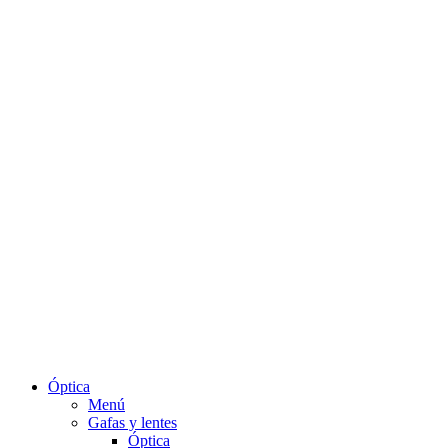
Óptica
Menú
Gafas y lentes
Óptica