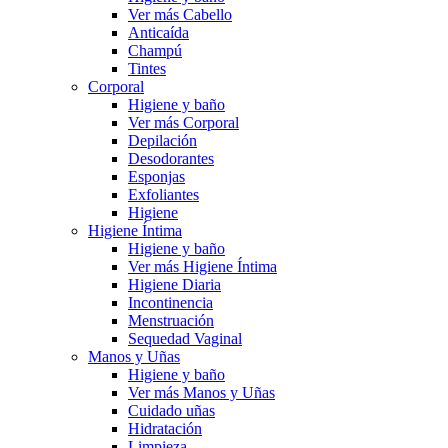
Ver más Cabello
Anticaída
Champú
Tintes
Corporal
Higiene y baño
Ver más Corporal
Depilación
Desodorantes
Esponjas
Exfoliantes
Higiene
Higiene Íntima
Higiene y baño
Ver más Higiene Íntima
Higiene Diaria
Incontinencia
Menstruación
Sequedad Vaginal
Manos y Uñas
Higiene y baño
Ver más Manos y Uñas
Cuidado uñas
Hidratación
Limpieza