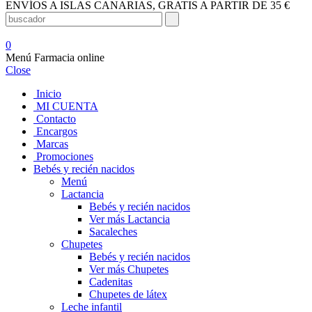
ENVÍOS A ISLAS CANARIAS, GRATIS A PARTIR DE 35 €
0
Menú Farmacia online
Close
Inicio
MI CUENTA
Contacto
Encargos
Marcas
Promociones
Bebés y recién nacidos
Menú
Lactancia
Bebés y recién nacidos
Ver más Lactancia
Sacaleches
Chupetes
Bebés y recién nacidos
Ver más Chupetes
Cadenitas
Chupetes de látex
Leche infantil