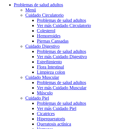
Problemas de salud adultos
Menú
Cuidado Circulatorio
Problemas de salud adultos
Ver más Cuidado Circulatorio
Colesterol
Hemorroides
Piernas Cansadas
Cuidado Digestivo
Problemas de salud adultos
Ver más Cuidado Digestivo
Estreñimiento
Flora Intestinal
Limpieza colon
Cuidado Muscular
Problemas de salud adultos
Ver más Cuidado Muscular
Músculo
Cuidado Piel
Problemas de salud adultos
Ver más Cuidado Piel
Cicatrices
Hiperqueratoris
Queratosis actínica