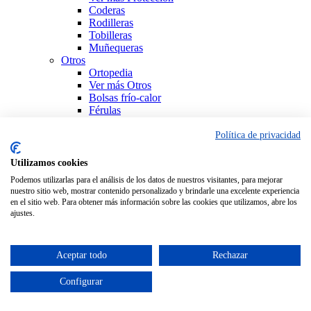
Coderas
Rodilleras
Tobilleras
Muñequeras
Otros
Ortopedia
Ver más Otros
Bolsas frío-calor
Férulas
Productos Sanitarios
Sujeción
Política de privacidad
Ver todo Ortopedia
Utilizamos cookies
Podemos utilizarlas para el análisis de los datos de nuestros visitantes, para mejorar
nuestro sitio web, mostrar contenido personalizado y brindarle una excelente experiencia
en el sitio web. Para obtener más información sobre las cookies que utilizamos, abre los
ajustes.
Aceptar todo
Rechazar
Configurar